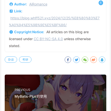
Author:
AiRomance
Link:
https://blog.whff521.xyz/2024/12/25/%E8%80%83%E7
%A0%94%E5%9B%9E%E5%BF%86/
Copyright Notice:
All articles on this blog are
licensed under
CC BY-NC-SA 4.0
unless otherwise
stated.
杂谈
考研
PREVIOUS
MyBatis-Plus的使用