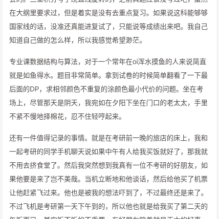
在大纲里要求过，但是着实是没有去重点复习。如果说这科能够够
国家线的话，没准还真能进复试了，只能说等成绩出来吧。我自己
知道自己做的怎么样，所以我感觉希望渺茫。
专业课数据结构与算法，对于一个常年在oi浑水摸鱼的人来说简直
就是如鱼得水。题目非常简单。拿到试卷的时候简单翻看了一下最
后面的DP，求相邻颜色不重复的涂颜色最小代价的问题。坐在考
场上，尽管那天是阴天，我宛如在夕阳下坐在门口的老太太，手里
不紧不慢地择棉花，忍不住轻哼起来。
还有一件值得记录的事情。就是在考研前一晚的旅店的床上，我和
一起考研的同学手机聊天说如果中午有人给我买饭就好了，那我就
不用去挤食堂了。然后我突然想到我真有一位不考研的好朋友，如
果他要是来了岂不美哉。当机立断地和他谈话，然后给他买了机票
让他赶紧飞过来。他也是被我的想法吓到了，不过最终还是来了。
不过飞机是考研第一天下午到的，所以他也就是给我买了第二天的