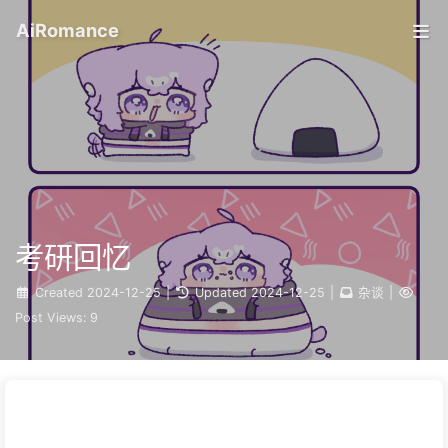
AiRomance
考研回忆
Created
2024-12-25
|
Updated
2024-12-25
|
杂谈
|
Post Views:
9