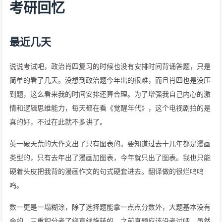
考研回忆
最近几天
说说考试吧，政治肖四复习的时候也没有安排时间背诵答题，只是
简单的看了几天。没想到政治题今年出的很难，而且肖四也是没压
到题，这么看来我的时间安排还算合理。为了增强我自己内心的激
情和逻辑思维能力，每天都在看《觉醒年代》，这个电视剧拍的是
真的好，不过在此就不多讲了。
英一破天荒的大作文出了只有图表的。要知道过去十几年都是漫画
类型的，只有去年出了漫画加图表，今年就只出了图表。我也只能
硬着头皮把我背的漫画作文的句式硬套进去。翻译做的很烂呜呜
呜。
数一更是一塌糊涂，除了选择题能拿一点点分数外，大题基本没有
会的。三重积分考了绕直线旋转的，之前真题应该没考过吧，虽然