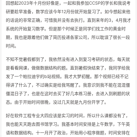
回想起2023年十月份好像是，一起和我参加CCSP的学长和我说考
研要趁早准备，数学应该今年12月份就开始复习了。如今想起来他
的话说的非常正确，可惜我并没有去执行。直到来年的3，4月我才
系统的开始复习数学。但是那个时候正是同学们找工作的黄金时
期，我也是跟着他们做了简历投递各家公司，所以耽误了很长一段
时间。
不知不觉暑假都到了，我依然没有进入到复习考研的状态，每天就
是看看网课，做做数据结构的题。直到暑假快结束了，我同学给我
发了一个帕拉迪宇的b站视频。我才大梦初醒。那个视频已经不记
得讲了什么了，不过确实是给我骂醒了。我意识到我不能在混混僵
僵混日子了，也是在这时去买了好几本练习册，去进入到刷题的状
态。由于开始时间很晚，没过几天就是九月份开学了。
好在软件工程专业大四应该是实习的时间，所以什么课都没有了，
我也能天天跑去图书馆学习。我基本时间安排是上午数学，下午英
语和数据结构。十一月开了政治，开始用小程序做题，时间安排在