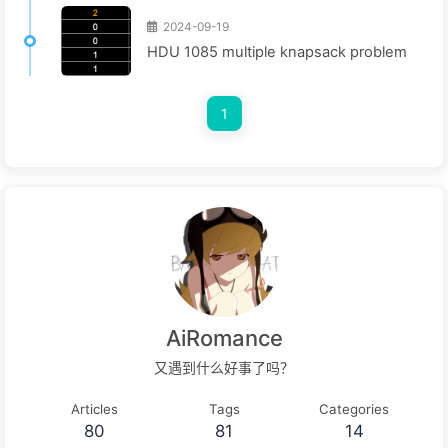
2024-09-19
HDU 1085 multiple knapsack problem
1
AiRomance
又遇到什么好事了吗？
Articles
Tags
Categories
80
81
14